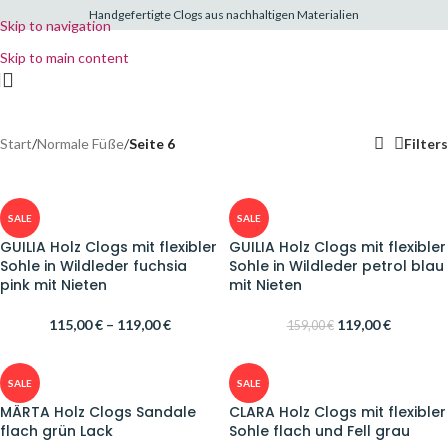
Handgefertigte Clogs aus nachhaltigen Materialien
Skip to navigation
Skip to main content
Start
/
Normale Füße
/
Seite 6
Filters
SALE
SALE
GUILIA Holz Clogs mit flexibler
GUILIA Holz Clogs mit flexibler
Sohle in Wildleder fuchsia
Sohle in Wildleder petrol blau
pink mit Nieten
mit Nieten
115,00
€
–
119,00
€
119,00
€
159,00
€
SALE
SALE
MÄRTA Holz Clogs Sandale
CLARA Holz Clogs mit flexibler
flach grün Lack
Sohle flach und Fell grau