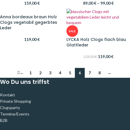
159,00
€
89,00
€
–
99,00
€
Anna bordeaux braun Holz
Clogs vegetabil gegerbtes
Leder
SALE
LYCKA Holz Clogs flach blau
119,00
€
Glattleder
119,00
€
129,00
€
←
1
2
3
4
5
6
7
8
→
Wo Du uns triffst
Kontakt
Private Shopping
Clogsparty
Termine/Events
B2B