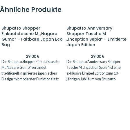
Ähnliche Produkte
Shupatto Shopper
Shupatto Anniversary
Einkaufstasche M „Nagare
Shopper Tasche M
Gumo“ – Faltbare Japan Eco
„Inception Sepia“ – Limitierte
Bag
Japan Edition
29,00
€
29,00
€
Die Shupatto Shopper Einkaufstasche
Die Shupatto Anniversary Shopper
M „Nagare Gumo“ verbindet
Tasche M „Inception Sepia“ ist eine
traditionell inspiriertes japanisches
exklusive Limited Edition zum 10-
Design mit moderner Funktionalität.
jährigen Jubiläum von Shupatto.
Dank des innovativen One-Pull-
Inspiriert von den ersten
Faltsystems lässt sich die Tasche in
Designskizzen der Marke kombiniert
Sekunden kompakt zusammenrollen.
diese faltbare Tasche japanisches
Mit 15L Fassungsvermögen,
Design mit innovativer Funktionalität.
elegantem Wolkenmotiv und
Dank des preisgekrönten One-Pull-
waschbarem Material ist sie perfekt für
Faltsystems lässt sie sich in Sekunden
Alltag, Reisen und Einkäufe.
kompakt zusammenrollen und überall
verstauen.