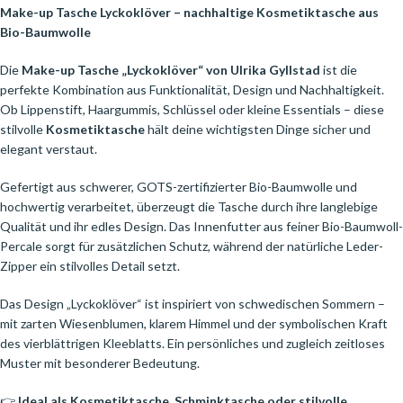
Make-up Tasche Lyckoklöver – nachhaltige Kosmetiktasche aus
Bio-Baumwolle
Die
Make-up Tasche „Lyckoklöver“ von Ulrika Gyllstad
ist die
perfekte Kombination aus Funktionalität, Design und Nachhaltigkeit.
Ob Lippenstift, Haargummis, Schlüssel oder kleine Essentials – diese
stilvolle
Kosmetiktasche
hält deine wichtigsten Dinge sicher und
elegant verstaut.
Gefertigt aus schwerer, GOTS-zertifizierter Bio-Baumwolle und
hochwertig verarbeitet, überzeugt die Tasche durch ihre langlebige
Qualität und ihr edles Design. Das Innenfutter aus feiner Bio-Baumwoll-
Percale sorgt für zusätzlichen Schutz, während der natürliche Leder-
Zipper ein stilvolles Detail setzt.
Das Design „Lyckoklöver“ ist inspiriert von schwedischen Sommern –
mit zarten Wiesenblumen, klarem Himmel und der symbolischen Kraft
des vierblättrigen Kleeblatts. Ein persönliches und zugleich zeitloses
Muster mit besonderer Bedeutung.
👉
Ideal als Kosmetiktasche, Schminktasche oder stilvolle