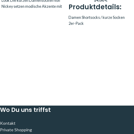
Look Die kurzen Damensocken von
Produktdetails:
Nickey setzen modische Akzente mit
ihrer
Damen Shortsocks / kurze Socken
2er-Pack
Marke: MarcMarcs
Design: Dezentes, eingewebtes
Muster
Passform: Bequem & elastisch
Bund: Weich & druckfrei
Ideal für: Sneaker & niedrige Schuhe
Einsatz: Alltag, Büro & Freizeit
Material:
67 % Baumwolle
26 % Polyamid
4 % Metallfaser
3 % Elasthan
Wo Du uns triffst
Kontakt
Private Shopping