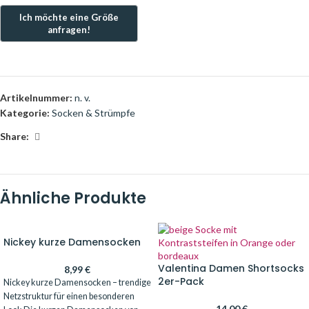
Artikelnummer:
n. v.
Kategorie:
Socken & Strümpfe
Share:
Ähnliche Produkte
Nickey kurze Damensocken
Valentina Damen Shortsocks
8,99
€
2er-Pack
Nickey kurze Damensocken – trendige
Netzstruktur für einen besonderen
14,00
€