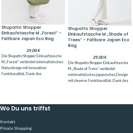
Shupatto Shopper
Shupatto Shopper
Einkaufstasche M „Forest“ –
Einkaufstasche M „Shade of
Faltbare Japan Eco Bag
Trees“ – Faltbare Japan Eco
Bag
29,00
€
Die Shupatto Shopper Einkaufstasche
29,00
€
M „Forest“ verbindet minimalistisches
Die Shupatto Shopper Einkaufstasche
Naturdesign mit innovativer
M „Shade of Trees“ verbindet
Funktionalität. Dank des
minimalistisches japanisches Design
preisgekrönten One-Pull-Faltsystems
mit cleverer Funktionalität. Dank des
lässt sich die Tasche in Sekunden
innovativen One-Pull-Faltsystems
kompakt zusammenrollen. Mit 15L
lässt sich die Tasche in Sekunden
Fassungsvermögen, stilvollem Wald-
platzsparend zusammenrollen. Mit 15L
Design und waschbarem Material ist
Fassungsvermögen, natürlichem
Wo Du uns triffst
sie ideal für Alltag, Reisen und
Design und waschbarem Material ist
Einkäufe.
sie ideal für Alltag, Reisen und
Kontakt
Einkäufe.
Private Shopping