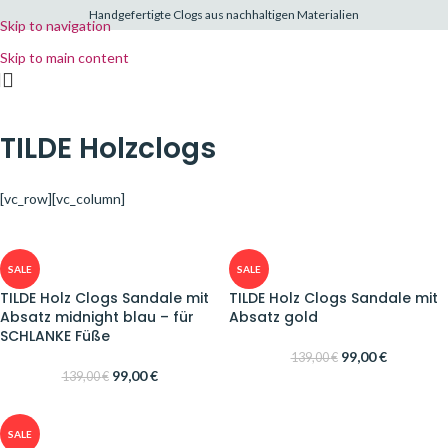
Handgefertigte Clogs aus nachhaltigen Materialien
Skip to navigation
Skip to main content
TILDE Holzclogs
[vc_row][vc_column]
SALE
SALE
TILDE Holz Clogs Sandale mit
TILDE Holz Clogs Sandale mit
Absatz midnight blau – für
Absatz gold
SCHLANKE Füße
99,00
€
139,00
€
99,00
€
139,00
€
SALE