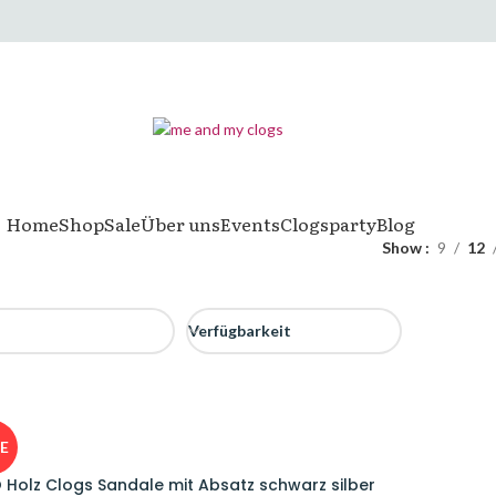
Home
Shop
Sale
Über uns
Events
Clogsparty
Blog
Show
9
12
Verfügbarkeit
E
 Holz Clogs Sandale mit Absatz schwarz silber