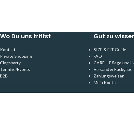
Wo Du uns triffst
Gut zu wisse
Kontakt
SIZE & FIT Guide
Private Shopping
FAQ
Clogsparty
CARE – Pflege und H
Termine/Events
Versand & Rückgabe
B2B
Zahlungsweisen
Mein Konto