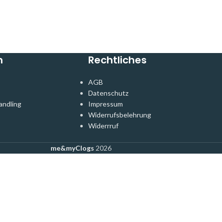
n
Rechtliches
AGB
Datenschutz
andling
Impressum
Widerrufsbelehrung
Widerrruf
me&myClogs
2026