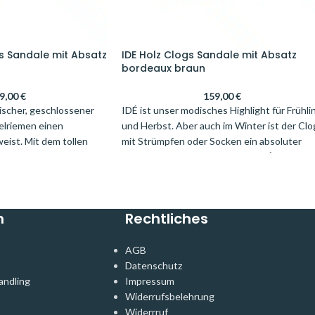
s Sandale mit Absatz
IDE Holz Clogs Sandale mit Absatz
bordeaux braun
9,00
€
159,00
€
ischer, geschlossener
IDÉ ist unser modisches Highlight für Frühli
elriemen einen
und Herbst. Aber auch im Winter ist der Clo
ist. Mit dem tollen
mit Strümpfen oder Socken ein absoluter
du jeden Look auf und
Hingucker. Doch nicht nur das, IDÉ ist das
rch den Tag. Der bequeme
Modell, dass einfach zu jeder Frau und jede
 semi-ergonomische
Fuß passt und sich toll kombinieren lässt.
, dass du dabei keine
Setze ein modisches Statement mit IDÉ und
n
Rechtliches
mst und von morgens
ziehe die Blicke auf Dich!
estylt bist. MAJKEN
Bei
normalen und kräftigen Füßen
hervorragend zu
AGB
empfehlen wir, bei unseren Clogs mit
ungsstücken wie einem
Datenschutz
Absatz,
eine Größe größer zu bestellen.
hm das gewisse Etwas.
andling
Impressum
Widerrufsbelehrung
 eignet sich am besten
Widerrruf