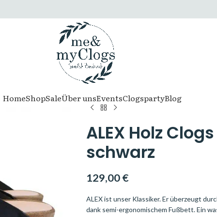
Home
Shop
Sale
Über uns
Events
Clogsparty
Blog
ALEX Holz Clogs
schwarz
129,00
€
ALEX ist unser Klassiker. Er überzeugt du
dank semi-ergonomischem Fußbett. Ein was