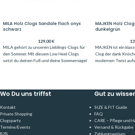
MILA Holz Clogs Sandale flach onyx
MAJKEN Holz Clog
schwarz
dunkelgrün
129,00
€
13
MILA gehört zu unseren Lieblings-Clogs für
MAJKEN ist ein klass
den Sommer. Mit diesem Low Heel Clogs
Clog der dank Knöch
setzt du deinen Fuß und deine Sommernägel
modernen Twist aufwe
gut in Szene. Er ist ein perfekter Begleiter für
Retro Design peppst 
jeden Tag und durch sein semi-
läufst stilsicher du
ergonomisches Fußbett sehr bequem. Ideal
Blockabsatz und das
für normale Füße, aber auch der schlanke und
Fußbett sorgen dafür
Wo Du uns triffst
Gut zu wisse
kräftige Fuß kommen mit MILA gut klar.
wunden Füße bekom
Feiere deinen Look und kombiniere MILA zu
bis abends perfekt g
7/8-Hosen, Röcken oder Kleidern. Schön in
passt übrigens auch 
Kontakt
SIZE & FIT Guide
klassischem Schwarz.
traditionellen Kleid
Private Shopping
FAQ
Dirndl und verleiht i
Clogsparty
CARE – Pflege und H
Termine/Events
Versand & Rückgabe
Unser Modell Majken
B2B
Zahlungsweisen