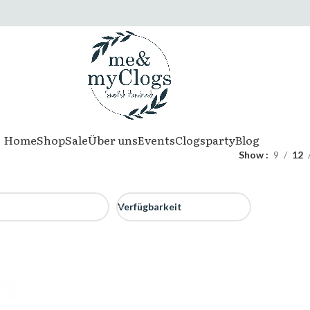
Home
Shop
Sale
Über uns
Events
Clogsparty
Blog
Show
9
12
Verfügbarkeit