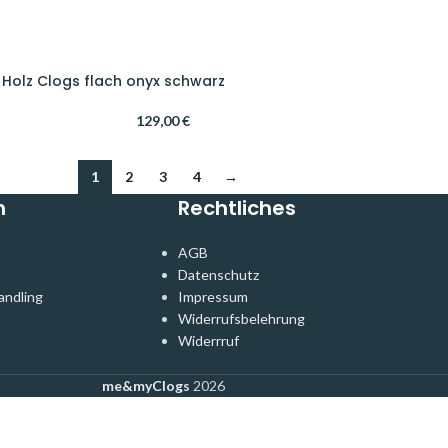
 Holz Clogs flach onyx schwarz
129,00
€
1
2
3
4
→
n
Rechtliches
AGB
Datenschutz
andling
Impressum
Widerrufsbelehrung
Widerrruf
me&myClogs
2026