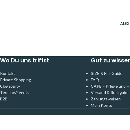
ALEX
Wo Du uns triffst
Gut zu wisse
Kontakt
SIZE & FIT Guide
Private Shopping
FAQ
Clogsparty
CARE – Pflege und H
Termine/Events
Versand & Rückgabe
B2B
Zahlungsweisen
Mein Konto