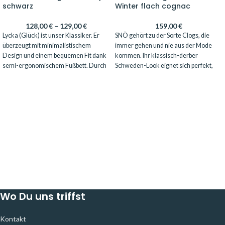
schwarz
Winter flach cognac
128,00
€
–
129,00
€
159,00
€
Lycka (Glück) ist unser Klassiker. Er
SNÖ gehört zu der Sorte Clogs, die
überzeugt mit minimalistischem
immer gehen und nie aus der Mode
Design und einem bequemen Fit dank
kommen. Ihr klassisch-derber
semi-ergonomischem Fußbett. Durch
Schweden-Look eignet sich perfekt,
aufregende Nuancen und Muster wird
um deinen Look zu brechen und ihn
der Clog zum Hingucker deines Looks
cool und urban zu gestalten. SNÖ ist
und bleibt doch stets Alleskönner und
der ideale Clog für Individualistinnen
Alltagsbegleiter - egal ob zu Hose,
und kann im Winter mit einer
Rock oder Kleid, ob sportiv oder
Lammfellsohle aufgepeppt werden.
feminin. Mit Lycka triffst du immer die
SNÖ ist ein Loose-Fit Modell, der mit
richtige Wahl.
verschiedenen Sohlen an Deinen Fuß
Lycka schwarz ist gefertigt mit
angepaßt werden kann.
vegetabil gegerben Leder, hochwertig
Das Modell paßt gut für normale und
und langlebig.
auch kräftige Füße.
Hier trägst du deine normale Größe.
Hier trägst Du Deine normale Größe
Wo Du uns triffst
und bei schlanken Füßen eine Größe
kleiner.
Kontakt