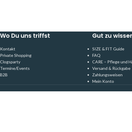
Wo Du uns triffst
Gut zu wisse
Kontakt
SIZE & FIT Guide
Private Shopping
FAQ
Clogsparty
CARE – Pflege und H
Termine/Events
Versand & Rückgabe
B2B
Zahlungsweisen
Mein Konto