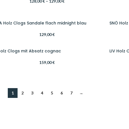
128,00
€
–
129,00
€
A Holz Clogs Sandale flach midnight blau
SNÖ Holz
129,00
€
Holz Clogs mit Absatz cognac
LIV Holz
159,00
€
1
2
3
4
5
6
7
→