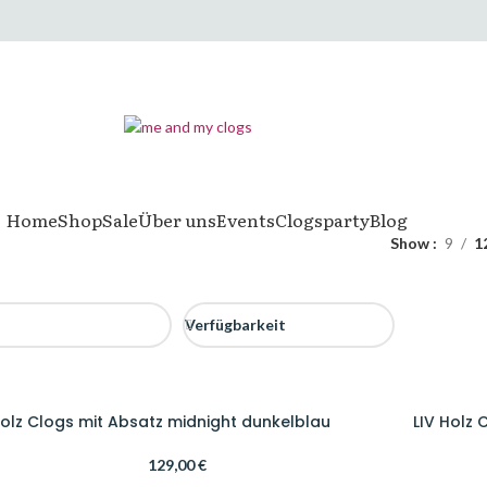
Home
Shop
Sale
Über uns
Events
Clogsparty
Blog
Show
9
1
Verfügbarkeit
Holz Clogs mit Absatz midnight dunkelblau
LIV Holz
129,00
€