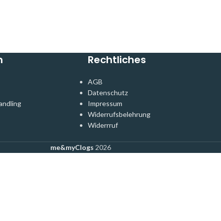
n
Rechtliches
AGB
Datenschutz
andling
Impressum
Widerrufsbelehrung
Widerrruf
me&myClogs
2026