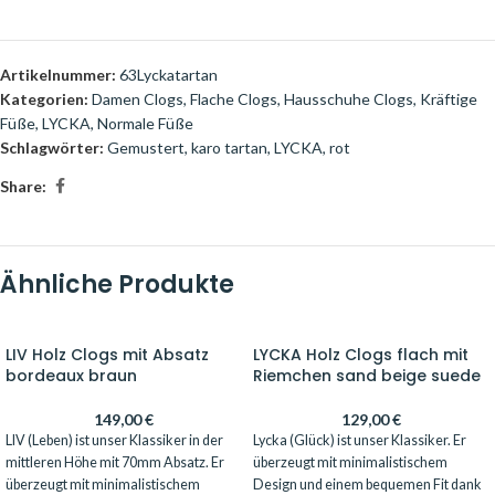
Artikelnummer:
63Lyckatartan
Kategorien:
Damen Clogs
,
Flache Clogs
,
Hausschuhe Clogs
,
Kräftige
Füße
,
LYCKA
,
Normale Füße
Schlagwörter:
Gemustert
,
karo tartan
,
LYCKA
,
rot
Share:
Ähnliche Produkte
LIV Holz Clogs mit Absatz
LYCKA Holz Clogs flach mit
bordeaux braun
Riemchen sand beige suede
149,00
€
129,00
€
LIV (Leben) ist unser Klassiker in der
Lycka (Glück) ist unser Klassiker. Er
mittleren Höhe mit 70mm Absatz. Er
überzeugt mit minimalistischem
überzeugt mit minimalistischem
Design und einem bequemen Fit dank