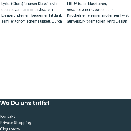
Lycka (Glück) ist unser Klassiker. Er
FREJA ist ein klassischer,
überzeugt mit minimalistischem
geschlossener Clog der dank
Design und einem bequemen Fit dank
Knöchelriemen einen modernen Twist
semi-ergonomischem Fußbett. Durch
aufweist. Mit dem tollen Retro Design
aufregende Nuancen und Muster wird
peppst du jeden Look auf und läufst
der Clog zum Hingucker deines Looks
stilsicher durch den Tag. Der Low Heel
und bleibt doch stets Alleskönner und
Absatz mit 50 mm ist ein Alleskönner
Alltagsbegleiter - egal ob zu Hose,
für jeden Tag und das semi-
Rock oder Kleid, ob sportiv oder
ergonomische Fußbett sorgt dafür,
feminin. Mit Lycka triffst du immer die
dass du mit FREJA den ganzen Tag gut
richtige Wahl. Dieser Clogs in sand
unterwegs bist. Kräftige und normale
suede hat einen Fersenriemen, den Du
Füße passen super in dieses Modell,
bequem nach hinten über die Ferse
welches prima zu Jeans & Co. und allen
ziehen kannst. Beim Gehen hast du so
Sommerkleidern passt. Unsere Two-
noch einen besseren Halt.
Tone Modelle sind besonders beliebt.
Wo Du uns triffst
Kontakt
Private Shopping
Clogsparty